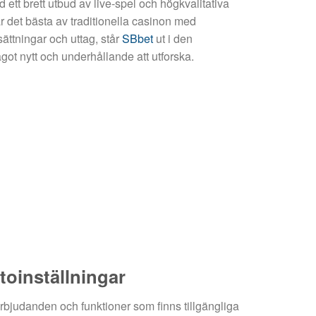
ett brett utbud av live-spel och högkvalitativa
 det bästa av traditionella casinon med
ättningar och uttag, står
SBbet
ut i den
ågot nytt och underhållande att utforska.
toinställningar
erbjudanden och funktioner som finns tillgängliga