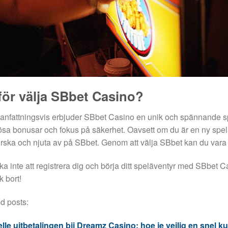
för välja SBbet Casino?
fattningsvis erbjuder SBbet Casino en unik och spännande spe
sa bonusar och fokus på säkerhet. Oavsett om du är en ny spelare
forska och njuta av på SBbet. Genom att välja SBbet kan du vara 
ka inte att registrera dig och börja ditt speläventyr med SBbet C
ck bort!
d posts:
lle uitbetalingen bij Dreamz Casino: hoe je veilig en snel k