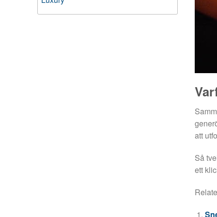
Var
Samman
generö
att ut
Så tve
ett kli
Relate
Sne