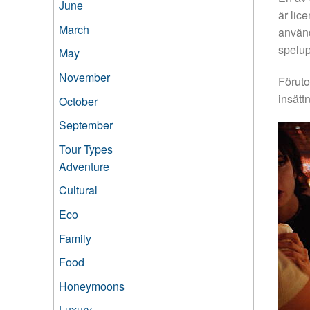
June
är lic
March
använd
spelup
May
November
Föruto
insätt
October
September
Tour Types
Adventure
Cultural
Eco
Family
Food
Honeymoons
Luxury