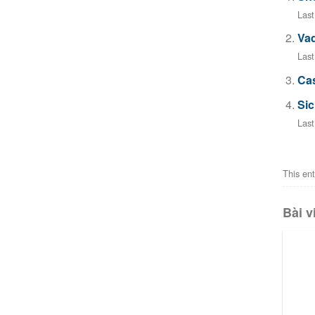
Last
Vad
Last
Cas
Sic
Last
This en
Bài v