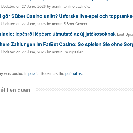
 Updated on 27 June, 2026 by admin Online casino’s...
 gör SBbet Casino unikt? Utforska live-spel och toppranka
 Updated on 27 June, 2026 by admin SBbet Casino...
inolo: lépésről lépésre útmutató az új játékosoknak
Last Upda
here Zahlungen im FatBet Casino: So spielen Sie ohne So
 Updated on 27 June, 2026 by admin Im digitalen...
try was posted in
public
. Bookmark the
permalink
.
iết liên quan