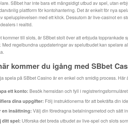
elare. SBbet har inte bara ett mångsidigt utbud av spel, utan e
arvänlig plattform för kontohantering. Det är enkelt för nya spela
av spelupplevelsen med ett klick. Dessutom är live-casinot en st
 dealers i realtid.
t kommer till slots, är SBbet stolt över att erbjuda topprankade 
r. Med regelbundna uppdateringar av spelutbudet kan spelare allt
ka.
här kommer du igång med SBbet Cas
rja spela på SBbet Casino är en enkel och smidig process. Här ä
pa ett konto:
Besök hemsidan och fyll i registreringsformuläret
ifiera dina uppgifter:
Följ instruktionerna för att bekräfta din ide
 en insättning:
Välj din föredragna betalningsmetod och sätt in
j ditt spel:
Utforska det breda utbudet av live-spel och slots so