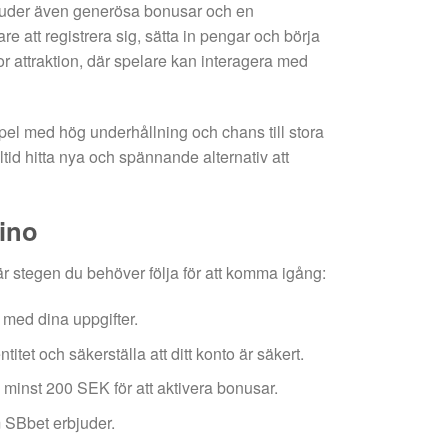
rbjuder även generösa bonusar och en
re att registrera sig, sätta in pengar och börja
or attraktion, där spelare kan interagera med
spel med hög underhållning och chans till stora
id hitta nya och spännande alternativ att
ino
r stegen du behöver följa för att komma igång:
 med dina uppgifter.
ntitet och säkerställa att ditt konto är säkert.
 minst 200 SEK för att aktivera bonusar.
m SBbet erbjuder.