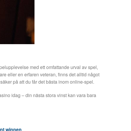
lupplevelse med ett omfattande urval av spel,
 eller en erfaren veteran, finns det alltid något
säker på att du får det bästa inom online-spel.
asino idag – din nästa stora vinst kan vara bara
unt winnen