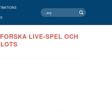
TINATIONS
Search
for:
US
TFORSKA LIVE-SPEL OCH
SLOTS