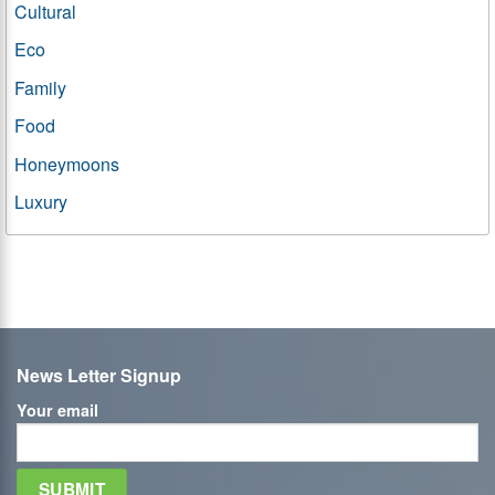
Cultural
Eco
Family
Food
Honeymoons
Luxury
News Letter Signup
Your email