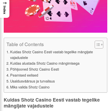
→
Index
Table of Contents
Kuidas Shotz Casino Eesti vastab tegelike mängijate
vajadustele
Kuidas alustada Shotz Casino mängimisega
Põhijooned Shotz Casino Eesti
Peamised eelised
Usaldusväärsus ja turvalisus
Miks valida Shotz Casino
Kuidas Shotz Casino Eesti vastab tegelike
mängijate vajadustele