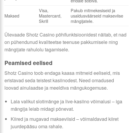
endale sobiva.
Visa,
Pakub mitmekesiseid ja
Maksed
Mastercard,
usaldusväärseid makseviise
Skrill
mängijatele.
Ülevaade Shotz Casino põhifunktsioonidest näitab, et nad
on pühendunud kvaliteetse teenuse pakkumisele ning
mängijate rahulolu tagamisele.
Peamised eelised
Shotz Casino toob endaga kaasa mitmeid eeliseid, mis
eristavad seda teistest kasiinodest. Need omadused
loovad ainulaadse ja meeldiva mängukogemuse.
Laia valikut slotimänge ja live-kasiino võimalusi – iga
mängija leiab midagi põnevat.
Kiired ja mugavad makseviisid – võimaldavad kiiret
juurdepääsu oma rahale.