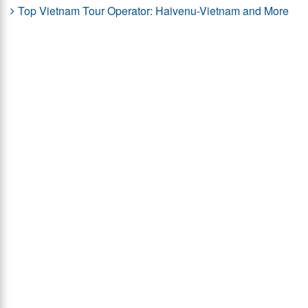
Top Vietnam Tour Operator: Haivenu-Vietnam and More