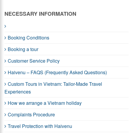
NECESSARY INFORMATION
Booking Conditions
Booking a tour
Customer Service Policy
Haivenu – FAQS (Frequently Asked Questions)
Custom Tours in Vietnam: Tailor-Made Travel
Experiences
How we arrange a Vietnam holiday
Complaints Procedure
Travel Protection with Haivenu