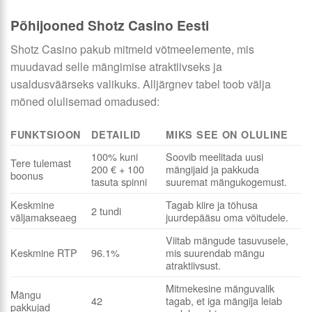
Põhijooned Shotz Casino Eesti
Shotz Casino pakub mitmeid võtmeelemente, mis
muudavad selle mängimise atraktiivseks ja
usaldusväärseks valikuks. Alljärgnev tabel toob välja
mõned olulisemad omadused:
FUNKTSIOON
DETAILID
MIKS SEE ON OLULINE
100% kuni
Soovib meelitada uusi
Tere tulemast
200 € + 100
mängijaid ja pakkuda
boonus
tasuta spinni
suuremat mängukogemust.
Keskmine
Tagab kiire ja tõhusa
2 tundi
väljamakseaeg
juurdepääsu oma võitudele.
Viitab mängude tasuvusele,
Keskmine RTP
96.1%
mis suurendab mängu
atraktiivsust.
Mitmekesine mänguvalik
Mängu
42
tagab, et iga mängija leiab
pakkujad