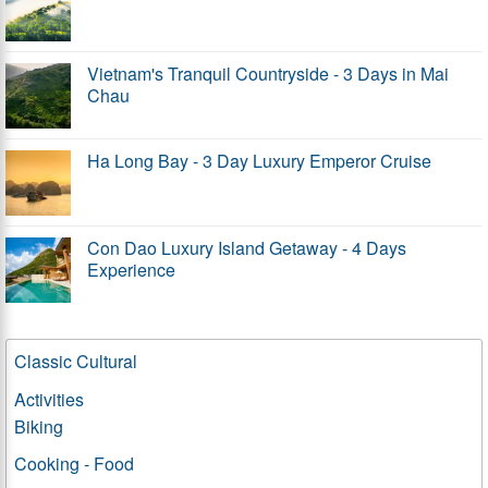
Vietnam's Tranquil Countryside - 3 Days in Mai
Chau
Ha Long Bay - 3 Day Luxury Emperor Cruise
Con Dao Luxury Island Getaway - 4 Days
Experience
Classic Cultural
Activities
Biking
Cooking - Food