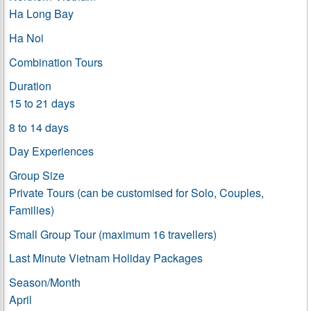
Ha Long Bay
Ha Noi
Combination Tours
Duration
15 to 21 days
8 to 14 days
Day Experiences
Group Size
Private Tours (can be customised for Solo, Couples,
Families)
Small Group Tour (maximum 16 travellers)
Last Minute Vietnam Holiday Packages
Season/Month
April