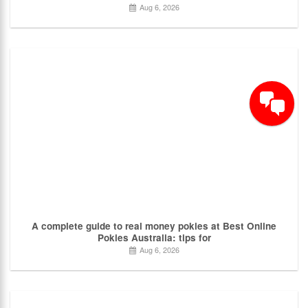
Aug 6, 2026
A complete guide to real money pokies at Best Online
Pokies Australia: tips for
Aug 6, 2026