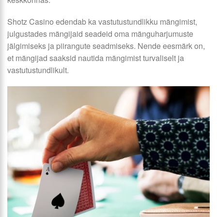
Shotz Casino edendab ka vastutustundlikku mängimist,
julgustades mängijaid seadeid oma mänguharjumuste
jälgimiseks ja piirangute seadmiseks. Nende eesmärk on,
et mängijad saaksid nautida mängimist turvaliselt ja
vastutustundlikult.